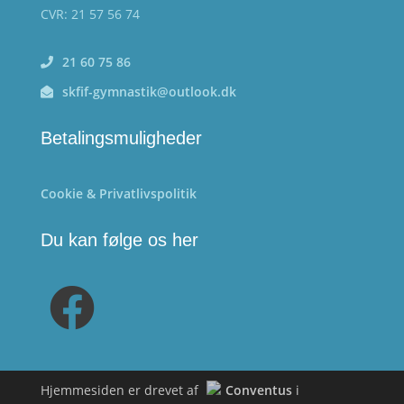
CVR: 21 57 56 74
21 60 75 86
skfif-gymnastik@outlook.dk
Betalingsmuligheder
Cookie & Privatlivspolitik
Du kan følge os her
Hjemmesiden er drevet af
Conventus
i